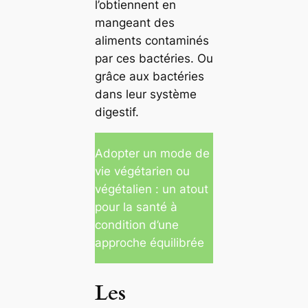
l’obtiennent en
mangeant des
aliments contaminés
par ces bactéries. Ou
grâce aux bactéries
dans leur système
digestif.
Adopter un mode de
vie végétarien ou
végétalien : un atout
pour la santé à
condition d’une
approche équilibrée
Les