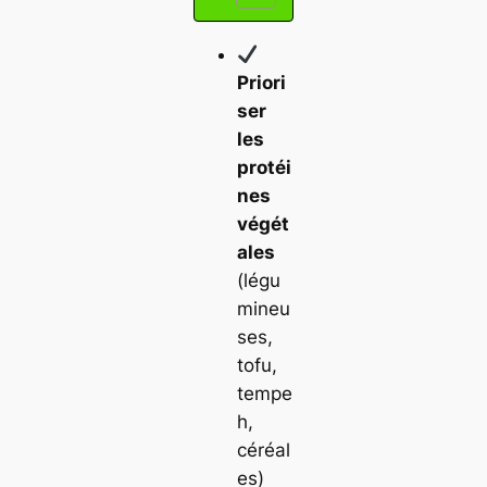
Priori
ser
les
protéi
nes
végét
ales
(légu
mineu
ses,
tofu,
tempe
h,
céréal
es)