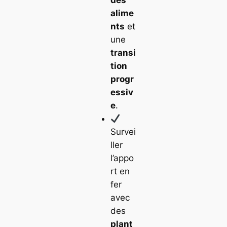
alime
nts
et
une
transi
tion
progr
essiv
e
.
Survei
ller
l’appo
rt en
fer
avec
des
plant