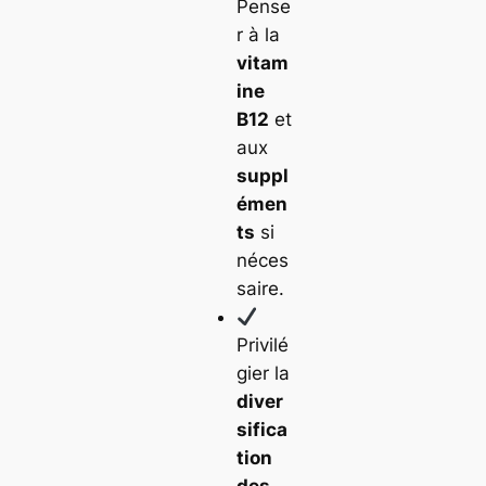
Pense
r à la
vitam
ine
B12
et
aux
suppl
émen
ts
si
néces
saire.
Privilé
gier la
diver
sifica
tion
des