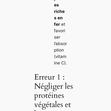
es
riche
s en
fer
et
favori
ser
l’absor
ption
(vitam
ine C).
Erreur 1 :
Négliger les
protéines
végétales et