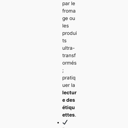
par le
froma
ge ou
les
produi
ts
ultra-
transf
ormés
;
pratiq
uer la
lectur
e des
étiqu
ettes
.