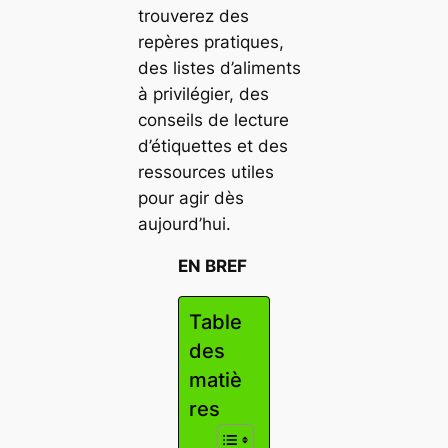
trouverez des
repères pratiques,
des listes d’aliments
à privilégier, des
conseils de lecture
d’étiquettes et des
ressources utiles
pour agir dès
aujourd’hui.
EN BREF
Table
des
matiè
res