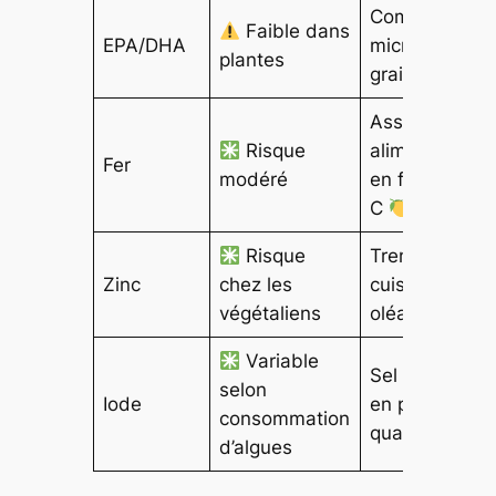
Compléments
Faible dans
EPA/DHA
microalgues,
plantes
graines de lin
Associer
Risque
aliments riche
Fer
modéré
en fer + vitam
C
Risque
Trempage,
Zinc
chez les
cuisson,
végétaliens
oléagineux
Variable
Sel iodé, algu
selon
Iode
en petites
consommation
quantités
d’algues