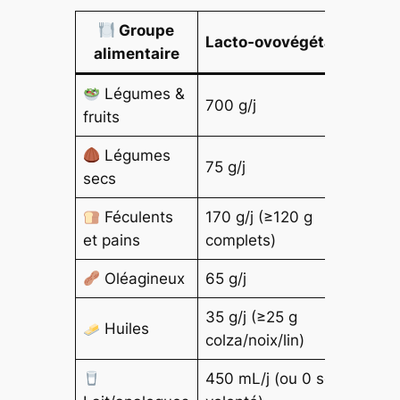
Groupe
Lacto‑ovovégétariens
alimentaire
Légumes &
700 g/j
7
fruits
Légumes
75 g/j
1
secs
Féculents
170 g/j (≥120 g
2
et pains
complets)
g
Oléagineux
65 g/j
5
35 g/j (≥25 g
3
Huiles
colza/noix/lin)
c
450 mL/j (ou 0 selon
2