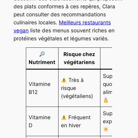
des plats conformes à ces repères, Clara
peut consulter des recommandations
culinaires locales.
Meilleurs restaurants
vegan
liste des menus souvent riches en
protéines végétales et légumes variés.
Risque chez
Solutions
Nutriment
végétariens
pratiques
Supplément
Très à
Vitamine
quotidien ou
risque
B12
aliments enric
(végétaliens)
Supplémentat
Vitamine
Fréquent
exposition sol
D
en hiver