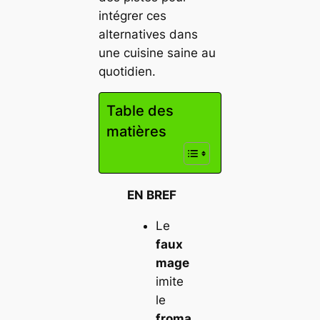
intégrer ces
alternatives dans
une cuisine saine au
quotidien.
Table des
matières
EN BREF
Le
faux
mage
imite
le
froma