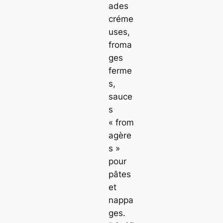
ades
créme
uses,
froma
ges
ferme
s,
sauce
s
« from
agère
s »
pour
pâtes
et
nappa
ges.