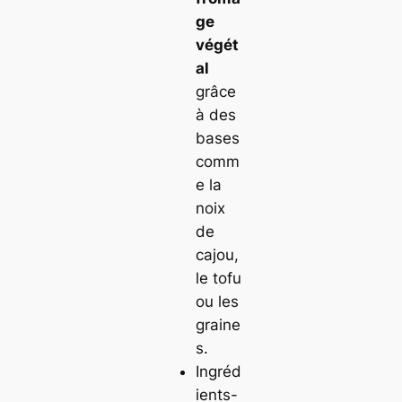
ge
végét
al
grâce
à des
bases
comm
e la
noix
de
cajou,
le tofu
ou les
graine
s.
Ingréd
ients-