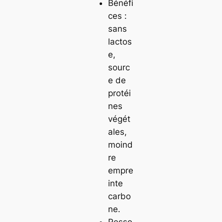
Bénéfi
ces :
sans
lactos
e,
sourc
e de
protéi
nes
végét
ales,
moind
re
empre
inte
carbo
ne.
Resso