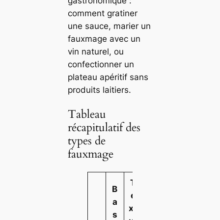
gastronomique :
comment gratiner
une sauce, marier un
fauxmage avec un
vin naturel, ou
confectionner un
plateau apéritif sans
produits laitiers.
Tableau
récapitulatif des
types de
fauxmage
T
B
e
a
xt
s