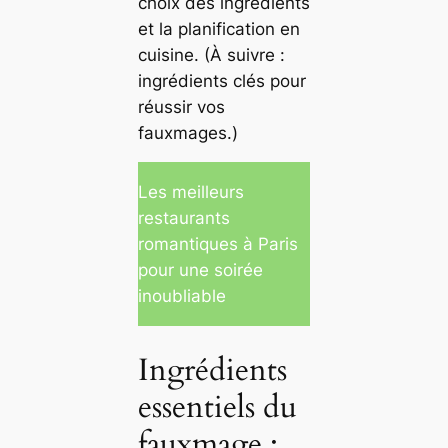
choix des ingrédients
et la planification en
cuisine. (À suivre :
ingrédients clés pour
réussir vos
fauxmages.)
Les meilleurs
restaurants
romantiques à Paris
pour une soirée
inoubliable
Ingrédients
essentiels du
fauxmage :