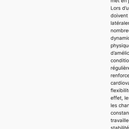
met en 
Lors d’u
doivent 
latéral
nombre
dynamiq
physiqu
d’amélio
conditi
réguliè
renforc
cardiov
flexibili
effet, 
les cha
constant
travaill
stabilit