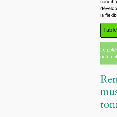
conditi
développ
la flexib
Table
Le poid
petit cu
Ren
mus
ton