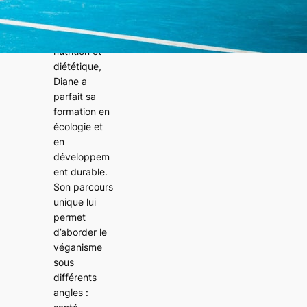
francophone.
Après des
études en
nutrition et
diététique,
Diane a
parfait sa
formation en
écologie et
en
développem
ent durable.
Son parcours
unique lui
permet
d’aborder le
véganisme
sous
différents
angles :