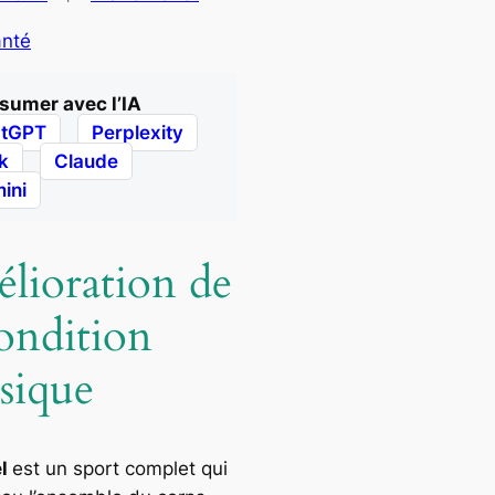
nté
sumer avec l’IA
tGPT
Perplexity
k
Claude
ini
lioration de
condition
sique
l
est un sport complet qui