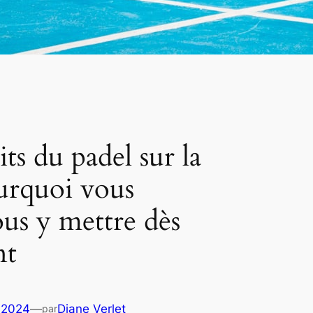
its du padel sur la
ourquoi vous
ous y mettre dès
nt
 2024
—
Diane Verlet
par