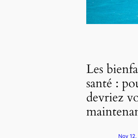
Les bienfa
santé : p
devriez v
maintena
Nov 12,