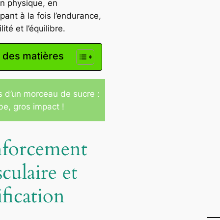
on physique, en
ant à la fois l’endurance,
ilité et l’équilibre.
 des matières
s d’un morceau de sucre :
be, gros impact !
forcement
culaire et
ification