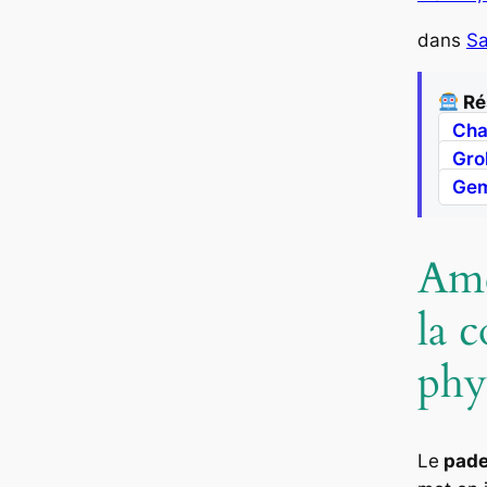
dans
Sa
Ré
Cha
Gro
Gem
Amé
la 
phy
Le
pade