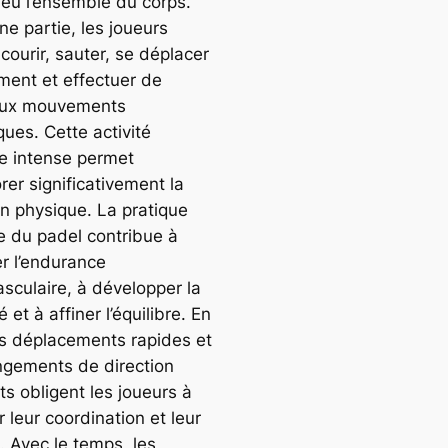
jeu l’ensemble du corps.
ne partie, les joueurs
courir, sauter, se déplacer
ement et effectuer de
ux mouvements
ues. Cette activité
e intense permet
rer significativement la
on physique. La pratique
re du padel contribue à
er l’endurance
asculaire, à développer la
té et à affiner l’équilibre. En
les déplacements rapides et
ngements de direction
s obligent les joueurs à
er leur coordination et leur
é. Avec le temps, les