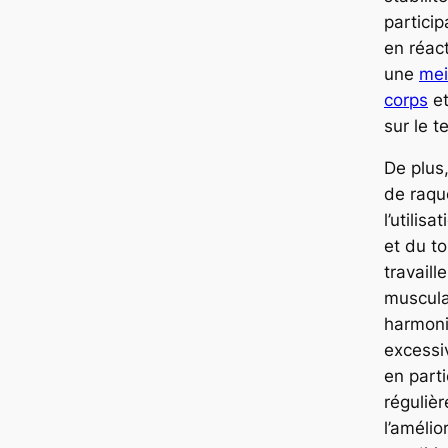
particip
en réact
une
mei
corps
et
sur le te
De plus
de raque
l’utilis
et du t
travaill
muscula
harmoni
excessi
en parti
réguliè
l’amélio