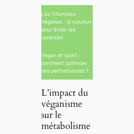
Les Vitamines
Véganes : la solution
pour éviter les
carences
Vegan et sport :
comment optimiser
ses performances ?
L’impact du
véganisme
sur le
métabolisme