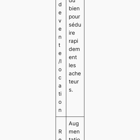
du
d
bien
e
pour
v
sédu
e
ire
n
rapi
t
dem
e
ent
/l
les
o
ache
c
teur
a
s.
ti
o
n
Aug
R
men
e
tatio