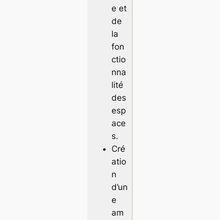
e et
de
la
fon
ctio
nna
lité
des
esp
ace
s.
Cré
atio
n
d’un
e
am