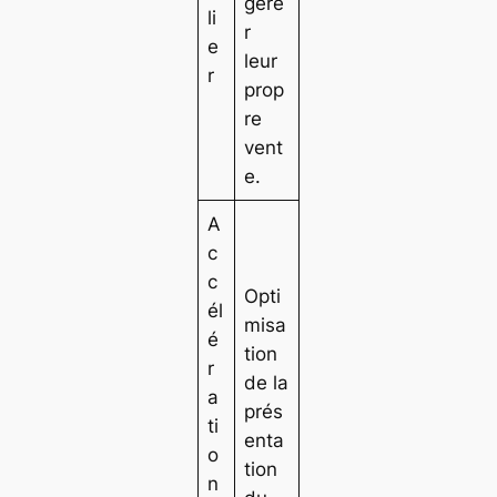
gére
li
r
e
leur
r
prop
re
vent
e.
A
c
c
Opti
él
misa
é
tion
r
de la
a
prés
ti
enta
o
tion
n