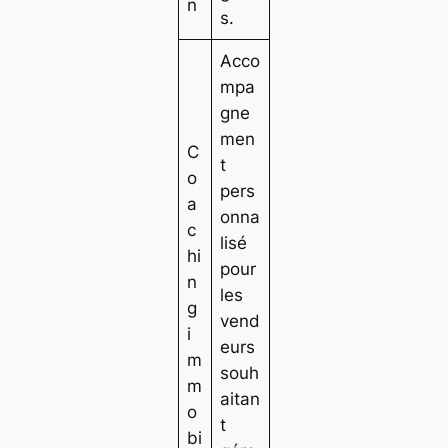
n
s.
Acco
mpa
gne
men
C
t
o
pers
a
onna
c
lisé
hi
pour
n
les
g
vend
i
eurs
m
souh
m
aitan
o
t
bi