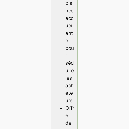
bia
nce
acc
ueill
ant
e
pou
r
séd
uire
les
ach
ete
urs.
Offr
e
de