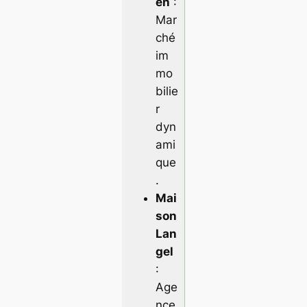
en
:
Mar
ché
im
mo
bilie
r
dyn
ami
que
.
Mai
son
Lan
gel
:
Age
nce