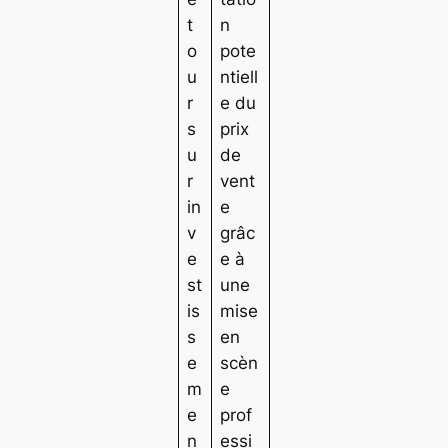
t
n
o
pote
u
ntiell
r
e du
s
prix
u
de
r
vent
in
e
v
grâc
e
e à
st
une
is
mise
s
en
e
scèn
m
e
e
prof
n
essi