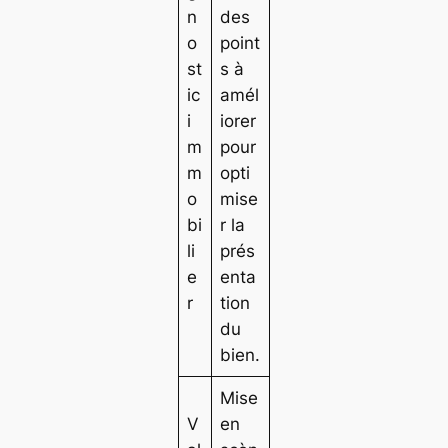
n
des
o
point
st
s à
ic
amél
i
iorer
m
pour
m
opti
o
mise
bi
r la
li
prés
e
enta
r
tion
du
bien.
Mise
V
en