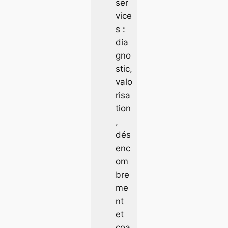
ser
vice
s :
dia
gno
stic,
valo
risa
tion
,
dés
enc
om
bre
me
nt
et
coa