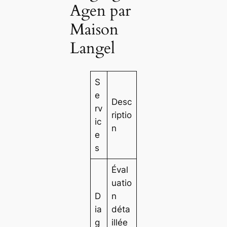
Agen par
Maison
Langel
S
e
Desc
rv
riptio
ic
n
e
s
Éval
uatio
D
n
ia
déta
g
illée