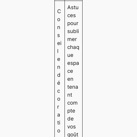
Astu
C
ces
o
pour
n
subli
s
mer
ei
chaq
l
ue
e
espa
n
ce
d
en
é
tena
c
nt
o
com
r
pte
a
de
ti
vos
o
goût