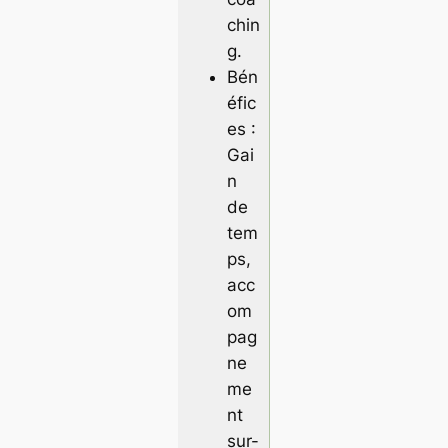
chin
g.
Bén
éfic
es :
Gai
n
de
tem
ps,
acc
om
pag
ne
me
nt
sur-