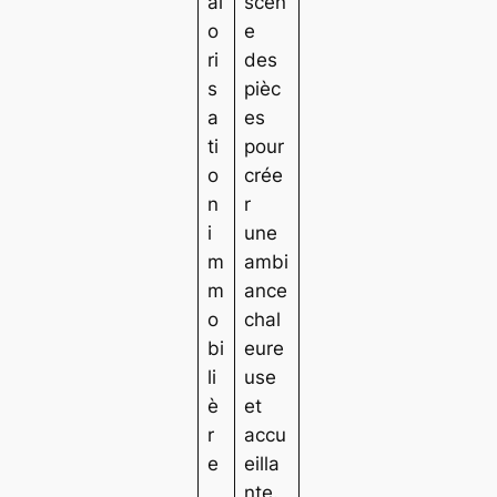
al
scèn
o
e
ri
des
s
pièc
a
es
ti
pour
o
crée
n
r
i
une
m
ambi
m
ance
o
chal
bi
eure
li
use
è
et
r
accu
e
eilla
nte.