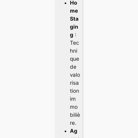
Ho
me
Sta
gin
g
:
Tec
hni
que
de
valo
risa
tion
im
mo
biliè
re.
Ag