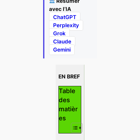
Résumer
avec l’IA
ChatGPT
Perplexity
Grok
Claude
Gemini
EN BREF
Table
des
matièr
es