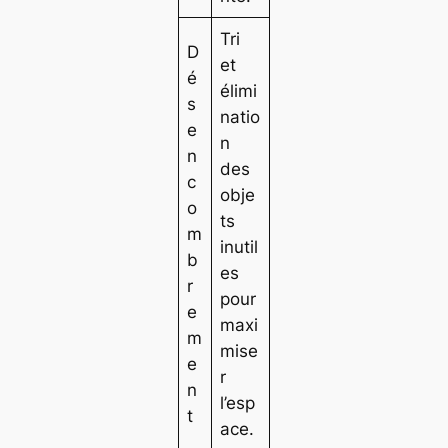
Tri
D
et
é
élimi
s
natio
e
n
n
des
c
obje
o
ts
m
inutil
b
es
r
pour
e
maxi
m
mise
e
r
n
l’esp
t
ace.