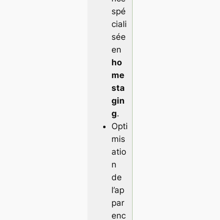
spé
ciali
sée
en
ho
me
sta
gin
g
.
Opti
mis
atio
n
de
l’ap
par
enc