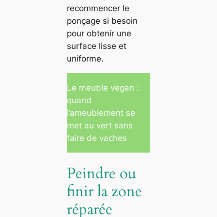
recommencer le
ponçage si besoin
pour obtenir une
surface lisse et
uniforme.
Le meuble vegan :
quand
l’ameublement se
met au vert sans
faire de vaches
Peindre ou
finir la zone
réparée