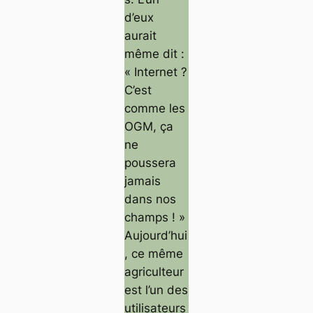
d’eux
aurait
même dit :
« Internet ?
C’est
comme les
OGM, ça
ne
poussera
jamais
dans nos
champs ! »
Aujourd’hui
, ce même
agriculteur
est l’un des
utilisateurs