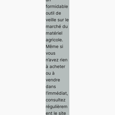
formidable
outil de
veille sur le
marché du
matériel
agricole.
Même si
vous
n’avez rien
à acheter
ou à
vendre
dans
l’immédiat,
consultez
régulièrem
ent le site