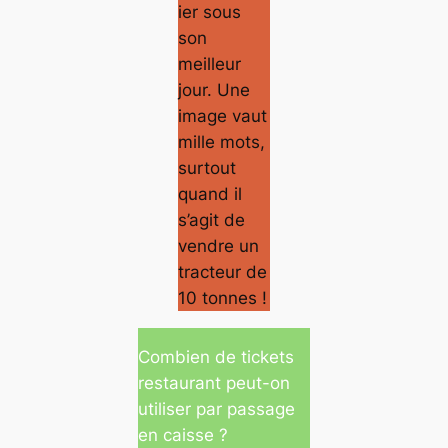
ier sous
son
meilleur
jour. Une
image vaut
mille mots,
surtout
quand il
s’agit de
vendre un
tracteur de
10 tonnes !
Combien de tickets
restaurant peut-on
utiliser par passage
en caisse ?