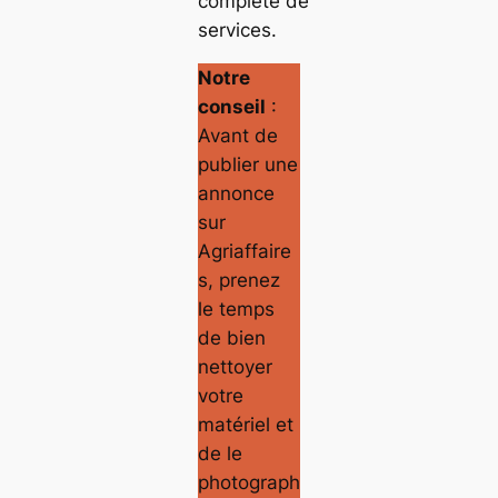
complète de
services.
Notre
conseil
:
Avant de
publier une
annonce
sur
Agriaffaire
s, prenez
le temps
de bien
nettoyer
votre
matériel et
de le
photograph