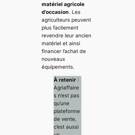
matériel agricole
d’occasion
. Les
agriculteurs peuvent
plus facilement
revendre leur ancien
matériel et ainsi
financer l’achat de
nouveaux
équipements.
À retenir
:
Agriaffaire
s n’est pas
qu’une
plateforme
de vente,
c’est aussi
un