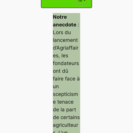
Notre
anecdote
:
Lors du
lancement
d’Agriaffair
es, les
fondateurs
ont dû
faire face à
un
scepticism
e tenace
de la part
de certains
agriculteur
s. L’un