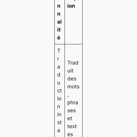
n
ion
n
al
it
é
T
r
Trad
a
uit
d
des
u
mots
ct
,
io
phra
n
ses
in
et
st
text
a
es