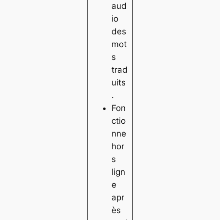
aud
io
des
mot
s
trad
uits
.
Fon
ctio
nne
hor
s
lign
e
apr
ès