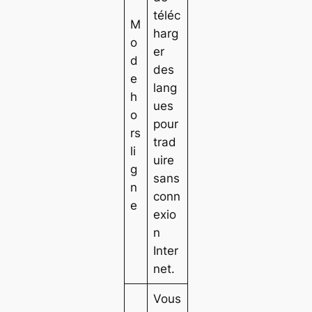
téléc
M
harg
o
er
d
des
e
lang
h
ues
o
pour
rs
trad
li
uire
g
sans
n
conn
e
exio
n
Inter
net.
Vous