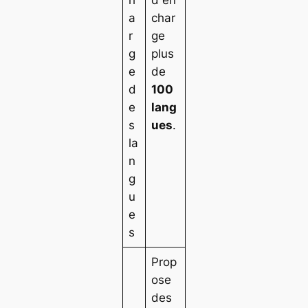
a
char
r
ge
g
plus
e
de
d
100
e
lang
s
ues
.
la
n
g
u
e
s
Prop
ose
des