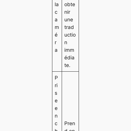
la
obte
c
nir
a
une
m
trad
é
uctio
r
n
a
imm
édia
te.
P
ri
s
e
e
n
c
Pren
h
d en