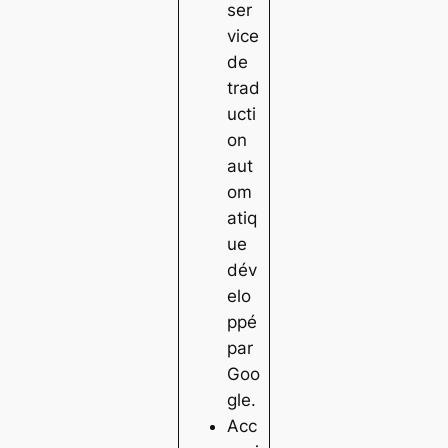
ser
vice
de
trad
ucti
on
aut
om
atiq
ue
dév
elo
ppé
par
Goo
gle.
Acc