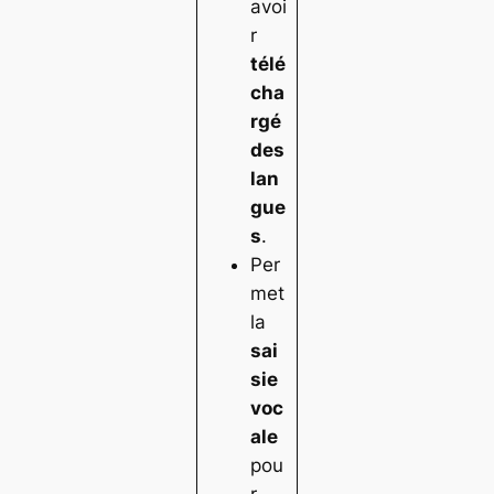
avoi
r
télé
cha
rgé
des
lan
gue
s
.
Per
met
la
sai
sie
voc
ale
pou
r