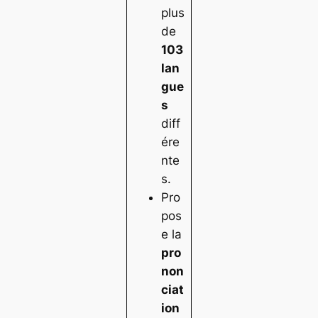
plus
de
103
lan
gue
s
diff
ére
nte
s.
Pro
pos
e la
pro
non
ciat
ion