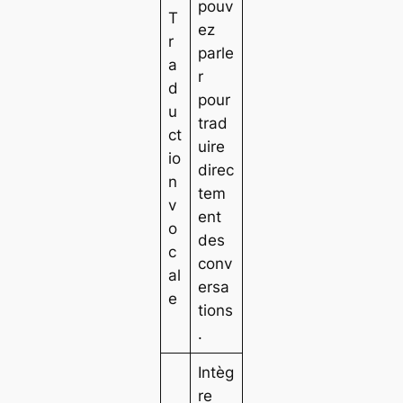
pouv
T
ez
r
parle
a
r
d
pour
u
trad
ct
uire
io
direc
n
tem
v
ent
o
des
c
conv
al
ersa
e
tions
.
Intèg
re