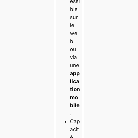
essi
ble
sur
le
we
b
ou
via
une
app
lica
tion
mo
bile
.
Cap
acit
é