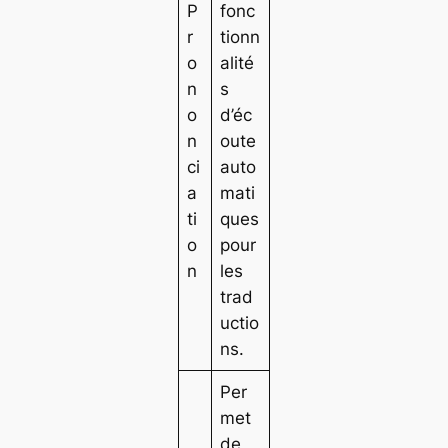
P
fonc
r
tionn
o
alité
n
s
o
d’éc
n
oute
ci
auto
a
mati
ti
ques
o
pour
n
les
trad
uctio
ns.
Per
met
de