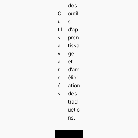
des
O
outil
u
s
til
d’ap
s
pren
a
tissa
v
ge
a
et
n
d’am
c
élior
é
ation
s
des
trad
uctio
ns.