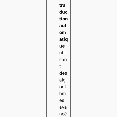
tra
duc
tion
aut
om
atiq
ue
utili
san
t
des
alg
orit
hm
es
ava
ncé