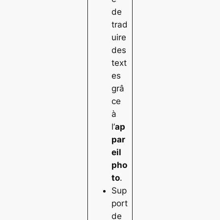
de
trad
uire
des
text
es
grâ
ce
à
l’
ap
par
eil
pho
to
.
Sup
port
de