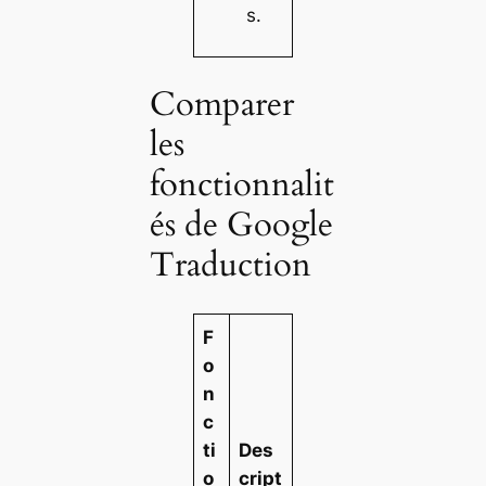
s.
Comparer
les
fonctionnalit
és de Google
Traduction
F
o
n
c
ti
Des
o
cript