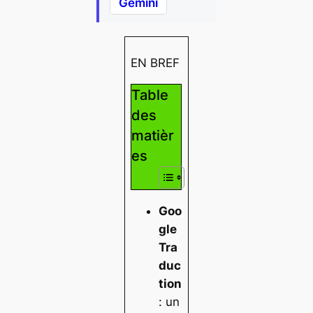
Gemini
EN BREF
Table
des
matièr
es
Goo
gle
Tra
duc
tion
: un