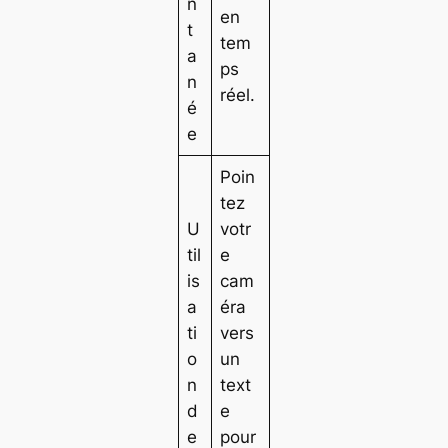
n
en
t
tem
a
ps
n
réel.
é
e
Poin
tez
U
votr
til
e
is
cam
a
éra
ti
vers
o
un
n
text
d
e
e
pour