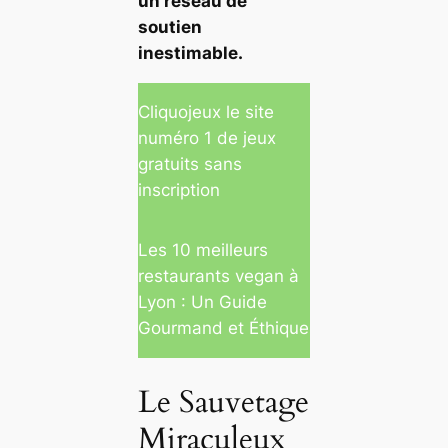
un réseau de
soutien
inestimable.
Cliquojeux le site
numéro 1 de jeux
gratuits sans
inscription
Les 10 meilleurs
restaurants vegan à
Lyon : Un Guide
Gourmand et Éthique
Le Sauvetage
Miraculeux