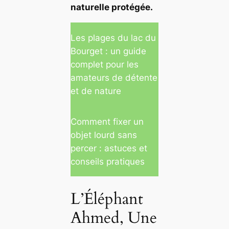
naturelle protégée.
Les plages du lac du
Bourget : un guide
complet pour les
amateurs de détente
et de nature
Comment fixer un
objet lourd sans
percer : astuces et
conseils pratiques
L’Éléphant
Ahmed, Une