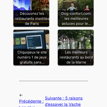
Découvrez les
Dog-confort.com:
restaurants insolites
les meilleures
de Paris
astuces pour le…
Cliquojeux le site
Les meilleurs
numéro 1 de jeux
restaurants au bord
gratuits sans…
de la Marne
←
Suivante :
5 raisons
Précédente :
d’essayer la Vache