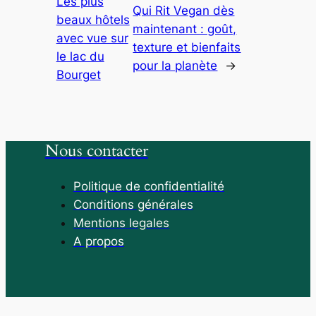
Les plus
Qui Rit Vegan dès
beaux hôtels
maintenant : goût,
avec vue sur
texture et bienfaits
le lac du
pour la planète
→
Bourget
Nous contacter
Politique de confidentialité
Conditions générales
Mentions legales
A propos