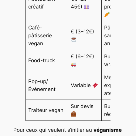
créatif
45€)
produits loc
Café-
Pâtisseries
€ (3–12€)
pâtisserie
sans produit
vegan
animaux
€ (6–12€)
Burgers vega
Food-truck
wraps
Menus
Pop-up/
Variable
expérimenta
Événement
ateliers
Sur devis
Buffets,
Traiteur vegan
réceptions
Pour ceux qui veulent s’initier au
véganisme