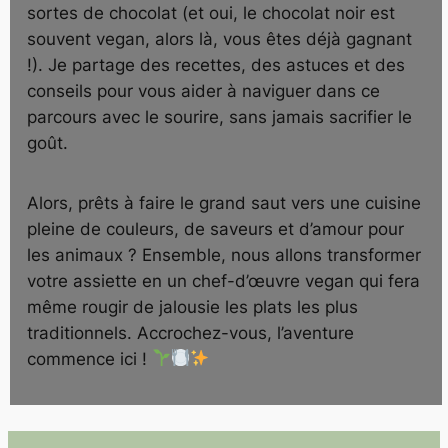
sortes de chocolat (et oui, le chocolat noir est
souvent vegan, alors là, vous êtes déjà gagnant
!). Je partage des recettes, des astuces et des
conseils pour vous aider à naviguer dans ce
parcours avec le sourire, sans jamais sacrifier le
goût.
Alors, prêts à faire le grand saut vers une cuisine
pleine de couleurs, de saveurs et d’amour pour
les animaux ? Ensemble, nous allons transformer
votre assiette en un chef-d’œuvre vegan qui fera
même rougir de jalousie les plats les plus
traditionnels. Accrochez-vous, l’aventure
commence ici !